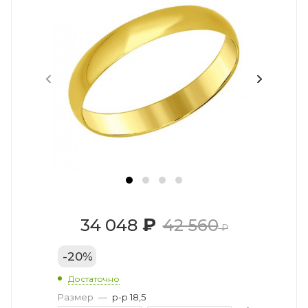
₽
34 048
42 560
₽
-
20
%
Достаточно
Размер
—
р-р 18,5