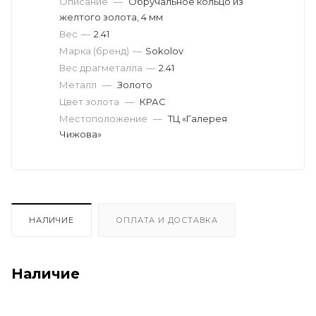
Описание
—
Обручальное кольцо из
желтого золота, 4 мм
Вес
—
2.41
Марка (бренд)
—
Sokolov
Вес драгметалла
—
2.41
Металл
—
Золото
Цвет золота
—
КРАС
Местоположение
—
ТЦ «Галерея
Чижова»
НАЛИЧИЕ
ОПЛАТА И ДОСТАВКА
Наличие