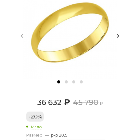
₽
36 632
45 790
₽
-
20
%
Мало
Размер
—
р-р 20,5