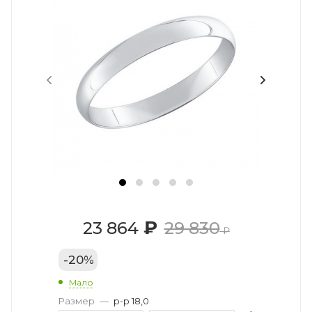
₽
23 864
29 830
₽
-
20
%
Мало
Размер
—
р-р 18,0