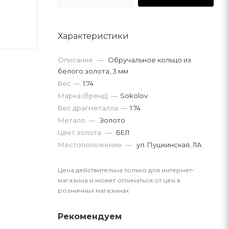
Характеристики
Описание
—
Обручальное кольцо из
белого золота, 3 мм
Вес
—
1.74
Марка (бренд)
—
Sokolov
Вес драгметалла
—
1.74
Металл
—
Золото
Цвет золота
—
БЕЛ
Местоположение
—
ул. Пушкинская, 11А
Цена действительна только для интернет-
магазина и может отличаться от цен в
розничных магазинах
Рекомендуем