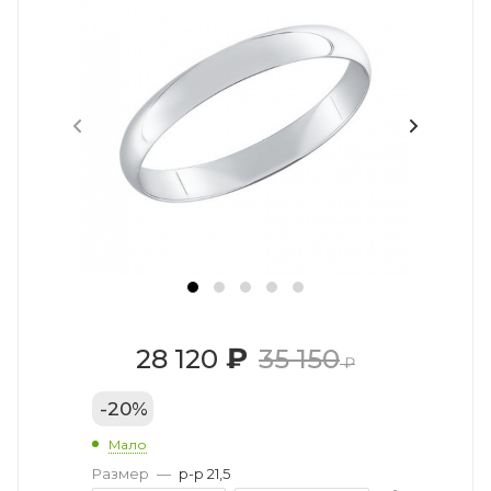
₽
28 120
35 150
₽
-
20
%
Мало
Размер
—
р-р 21,5