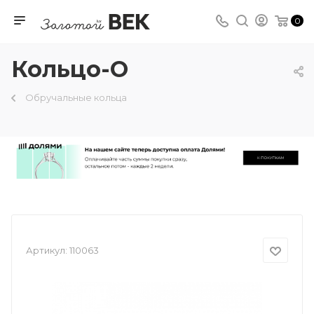
0
Кольцо-О
Обручальные кольца
Артикул:
110063