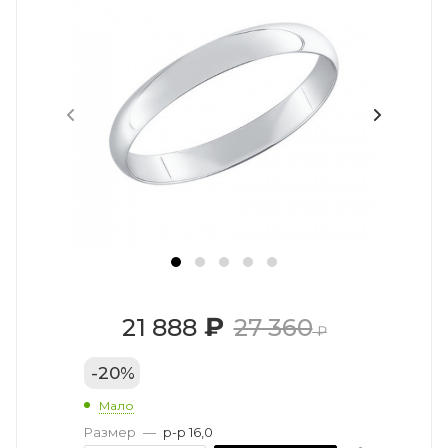
₽
21 888
27 360
₽
-
20
%
Мало
Размер
—
р-р 16,0