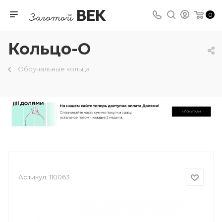
0
Кольцо-О
Обручальные кольца
Артикул:
110063