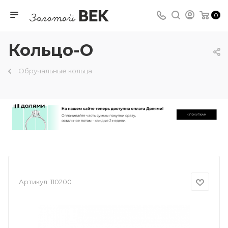
0
Кольцо-О
Обручальные кольца
Артикул:
110200