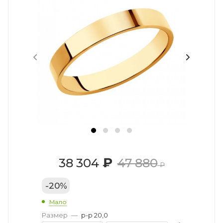
₽
38 304
47 880
₽
-
20
%
Мало
Размер
—
р-р 20,0