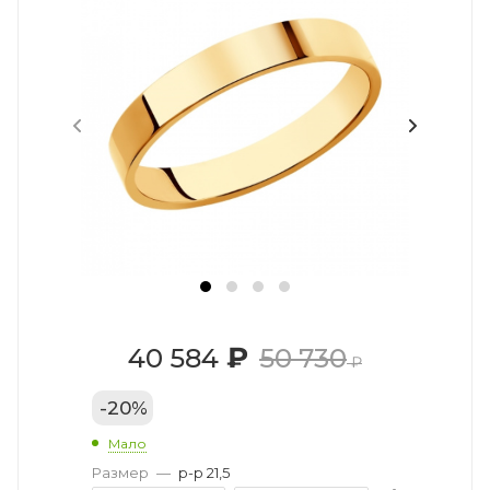
₽
40 584
50 730
₽
-
20
%
Мало
Размер
—
р-р 21,5