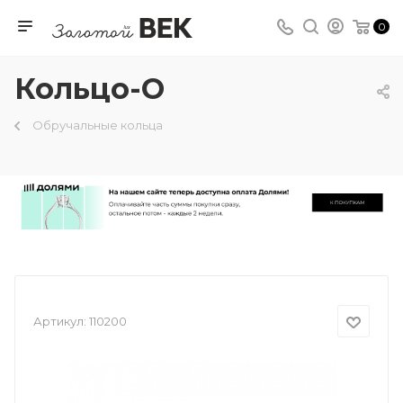
0
Кольцо-О
Обручальные кольца
Артикул:
110200