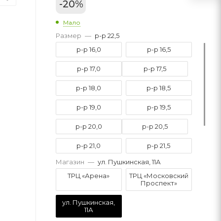
-
20
%
Мало
Размер
—
р-р 22,5
р-р 16,0
р-р 16,5
р-р 17,0
р-р 17,5
р-р 18,0
р-р 18,5
р-р 19,0
р-р 19,5
р-р 20,0
р-р 20,5
р-р 21,0
р-р 21,5
Магазин
—
ул. Пушкинская, 11А
р-р 22,0
р-р 22,5
ТРЦ «Арена»
ТРЦ «Московский
Проспект»
р-р 23,0
ул. Пушкинская,
11А