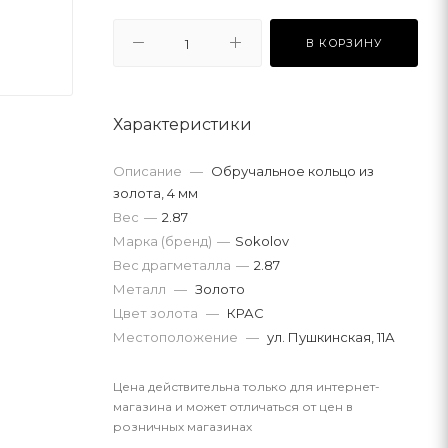
В КОРЗИНУ
Характеристики
Описание
—
Обручальное кольцо из
золота, 4 мм
Вес
—
2.87
Марка (бренд)
—
Sokolov
Вес драгметалла
—
2.87
Металл
—
Золото
Цвет золота
—
КРАС
Местоположение
—
ул. Пушкинская, 11А
Цена действительна только для интернет-
магазина и может отличаться от цен в
розничных магазинах