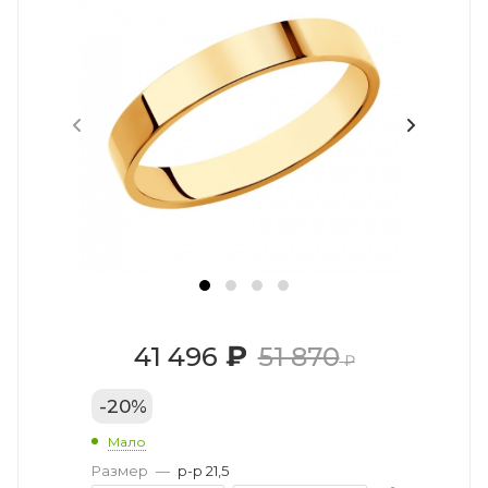
₽
41 496
51 870
₽
-
20
%
Мало
Размер
—
р-р 21,5