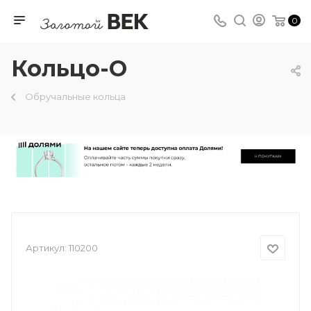
0
Кольцо-О
Обручальные кольца
Артикул:
110200