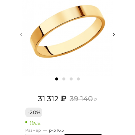
₽
31 312
39 140
₽
-
20
%
Мало
Размер
—
р-р 16,5