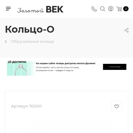
0
Кольцо-О
Обручальные кольца
Артикул:
110200