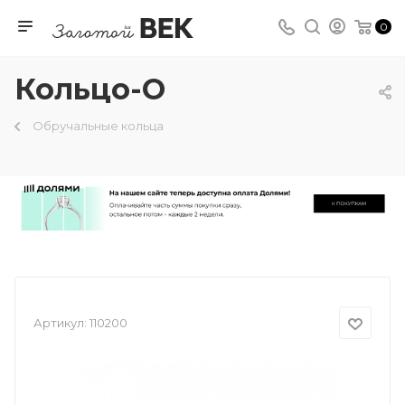
0
Кольцо-О
Обручальные кольца
Артикул:
110200