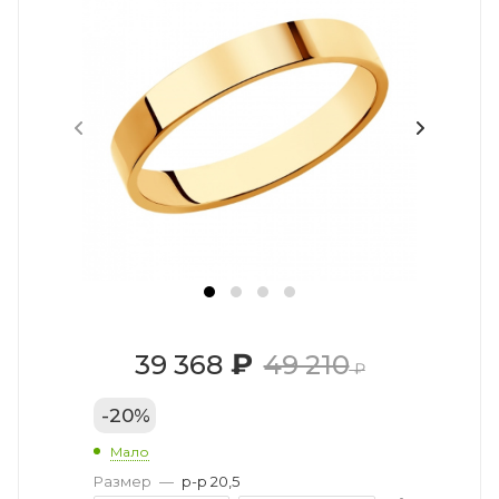
₽
39 368
49 210
₽
-
20
%
Мало
Размер
—
р-р 20,5