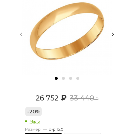
₽
26 752
33 440
₽
-
20
%
Мало
Размер
—
р-р 15,0