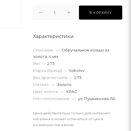
В КОРЗИНУ
Характеристики
Описание
—
Обручальное кольцо из
золота, 4 мм
Вес
—
2.73
Марка (бренд)
—
Sokolov
Вес драгметалла
—
2.73
Металл
—
Золото
Цвет золота
—
КРАС
Местоположение
—
ул. Пушкинская, 11А
Цена действительна только для интернет-
магазина и может отличаться от цен в
розничных магазинах