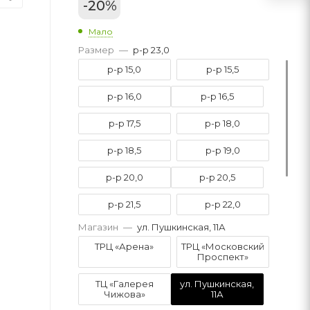
-
20
%
Мало
Размер
—
р-р 23,0
р-р 15,0
р-р 15,5
р-р 16,0
р-р 16,5
р-р 17,5
р-р 18,0
р-р 18,5
р-р 19,0
р-р 20,0
р-р 20,5
р-р 21,5
р-р 22,0
Магазин
—
ул. Пушкинская, 11А
р-р 22,5
р-р 23,0
ТРЦ «Арена»
ТРЦ «Московский
Проспект»
р-р 23,5
ТЦ «Галерея
ул. Пушкинская,
Чижова»
11А