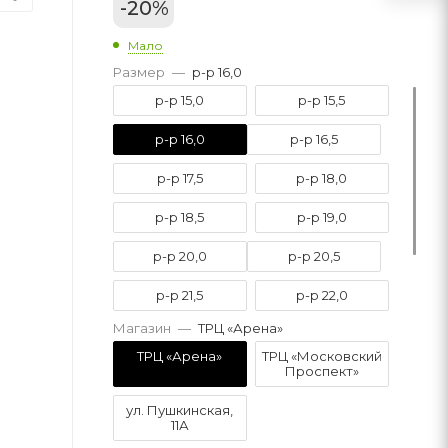
-
20
%
Мало
Размер
—
р-р 16,0
р-р 15,0
р-р 15,5
р-р 16,0
р-р 16,5
р-р 17,5
р-р 18,0
р-р 18,5
р-р 19,0
р-р 20,0
р-р 20,5
р-р 21,5
р-р 22,0
Магазин
—
ТРЦ «Арена»
р-р 22,5
р-р 23,0
ТРЦ «Арена»
ТРЦ «Московский
Проспект»
р-р 23,5
ул. Пушкинская,
11А