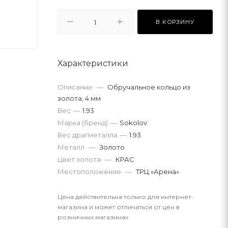
В КОРЗИНУ
Характеристики
Описание
—
Обручальное кольцо из
золота, 4 мм
Вес
—
1.93
Марка (бренд)
—
Sokolov
Вес драгметалла
—
1.93
Металл
—
Золото
Цвет золота
—
КРАС
Местоположение
—
ТРЦ «Арена»
Цена действительна только для интернет-
магазина и может отличаться от цен в
розничных магазинах