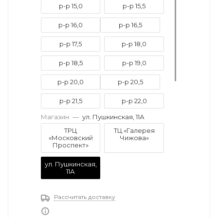
р-р 15,0
р-р 15,5
р-р 16,0
р-р 16,5
р-р 17,5
р-р 18,0
р-р 18,5
р-р 19,0
р-р 20,0
р-р 20,5
р-р 21,5
р-р 22,0
Магазин
—
ул. Пушкинская, 11А
р-р 22,5
р-р 23,0
ТРЦ
ТЦ «Галерея
«Московский
Чижова»
р-р 23,5
Проспект»
ул. Пушкинская,
11А
Рассчитать доставку