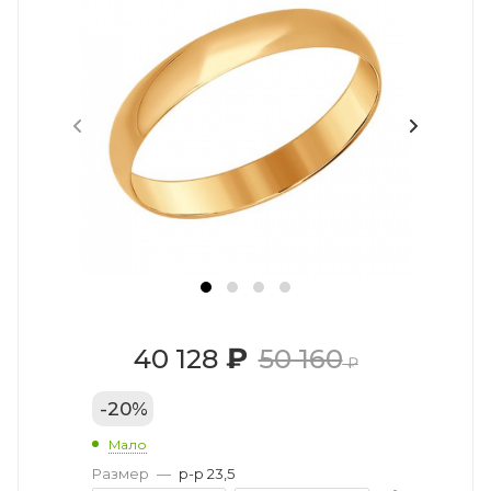
₽
40 128
50 160
₽
-
20
%
Мало
Размер
—
р-р 23,5