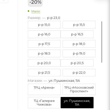
-
20
%
Мало
Размер
—
р-р 23,0
р-р 15,0
р-р 15,5
р-р 16,0
р-р 16,5
р-р 17,5
р-р 18,0
р-р 18,5
р-р 19,0
р-р 20,0
р-р 20,5
р-р 21,5
р-р 22,0
Магазин
—
ул. Пушкинская, 11А
р-р 22,5
р-р 23,0
ТРЦ «Арена»
ТРЦ «Московский
Проспект»
р-р 23,5
ТЦ «Галерея
ул. Пушкинская,
Чижова»
11А