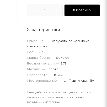
В КОРЗИНУ
Характеристики
Описание
—
Обручальное кольцо из
золота, 4 мм
Вес
—
2.73
Марка (бренд)
—
Sokolov
Вес драгметалла
—
2.73
Металл
—
Золото
Цвет золота
—
КРАС
Местоположение
—
ул. Пушкинская, 11А
Цена действительна только для интернет-
магазина и может отличаться от цен в
розничных магазинах