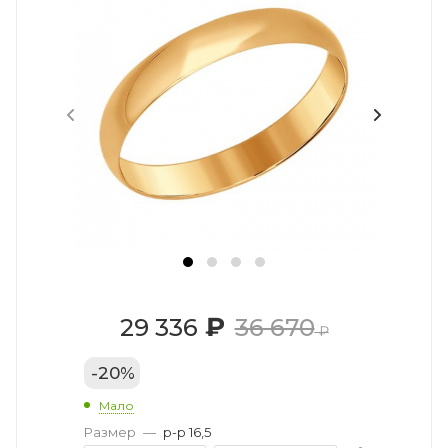
₽
29 336
36 670
₽
-
20
%
Мало
Размер
—
р-р 16,5