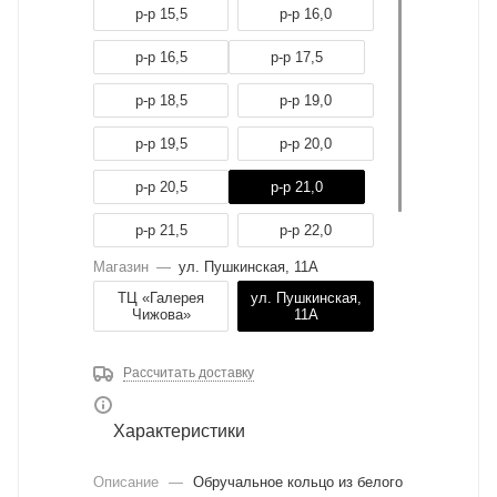
р-р 15,5
р-р 16,0
р-р 16,5
р-р 17,5
р-р 18,5
р-р 19,0
р-р 19,5
р-р 20,0
р-р 20,5
р-р 21,0
р-р 21,5
р-р 22,0
Магазин
—
ул. Пушкинская, 11А
р-р 22,5
р-р 23,0
ТЦ «Галерея
ул. Пушкинская,
Чижова»
11А
Рассчитать доставку
Характеристики
Описание
—
Обручальное кольцо из белого