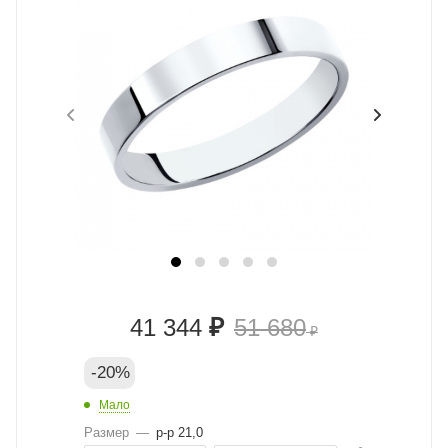
₽
41 344
51 680
₽
-
20
%
Мало
Размер
—
р-р 21,0