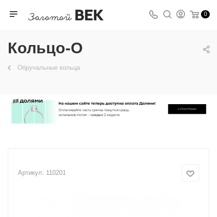
0
Кольцо-О
Обручальные кольца
Артикул:
110201