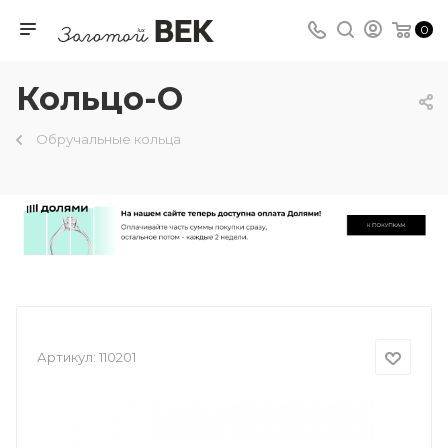
0
Кольцо-О
Обручальные кольца
Артикул:
110201