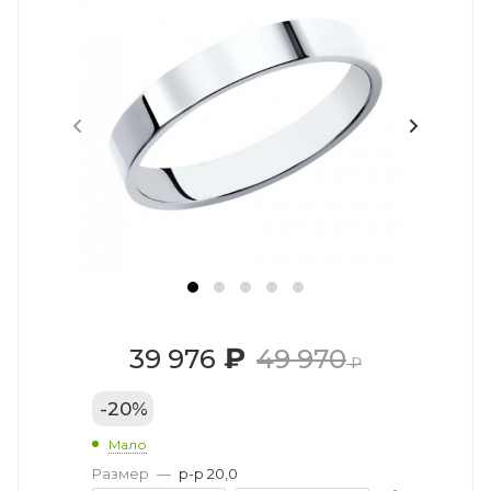
₽
39 976
49 970
₽
-
20
%
Мало
Размер
—
р-р 20,0