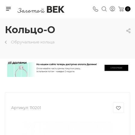
0
Кольцо-О
Обручальные кольца
Артикул:
110201