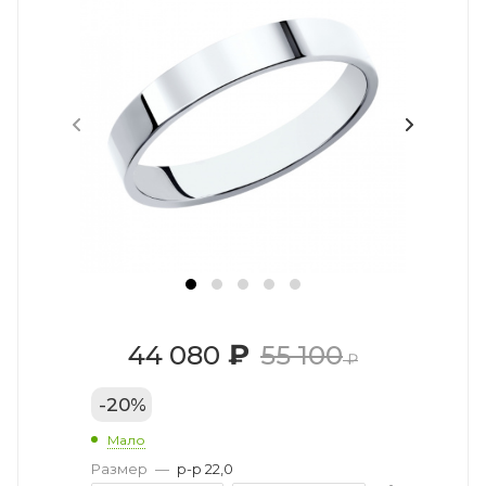
₽
44 080
55 100
₽
-
20
%
Мало
Размер
—
р-р 22,0