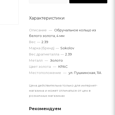
Характеристики
Описание
—
Обручальное кольцо из
белого золота, 4 мм
Вес
—
2.39
Марка (бренд)
—
Sokolov
Вес драгметалла
—
2.39
Металл
—
Золото
Цвет золота
—
КРАС
Местоположение
—
ул. Пушкинская, 11А
Цена действительна только для интернет-
магазина и может отличаться от цен в
розничных магазинах
Рекомендуем