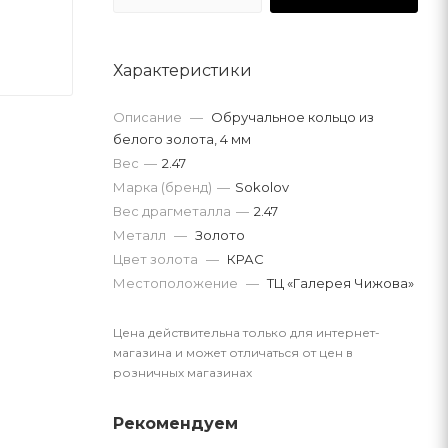
Характеристики
Описание
—
Обручальное кольцо из
белого золота, 4 мм
Вес
—
2.47
Марка (бренд)
—
Sokolov
Вес драгметалла
—
2.47
Металл
—
Золото
Цвет золота
—
КРАС
Местоположение
—
ТЦ «Галерея Чижова»
Цена действительна только для интернет-
магазина и может отличаться от цен в
розничных магазинах
Рекомендуем