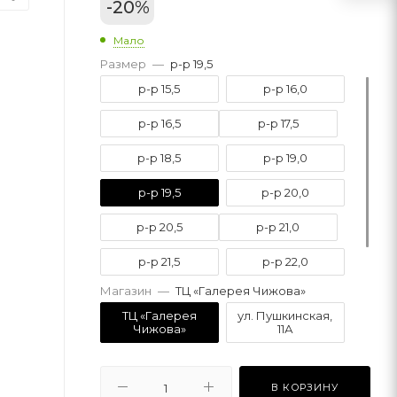
-
20
%
Мало
Размер
—
р-р 19,5
р-р 15,5
р-р 16,0
р-р 16,5
р-р 17,5
р-р 18,5
р-р 19,0
р-р 19,5
р-р 20,0
р-р 20,5
р-р 21,0
р-р 21,5
р-р 22,0
Магазин
—
ТЦ «Галерея Чижова»
р-р 22,5
р-р 23,0
ТЦ «Галерея
ул. Пушкинская,
Чижова»
11А
В КОРЗИНУ