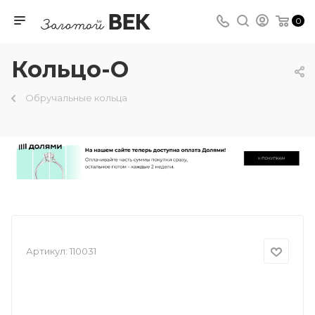
0
Кольцо-О
Обручальные кольца
Артикул:
110031