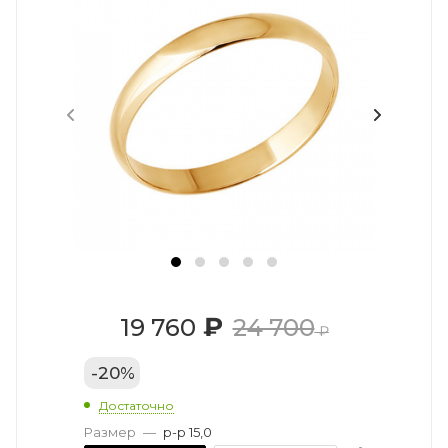
₽
19 760
24 700
₽
-
20
%
Достаточно
Размер
—
р-р 15,0