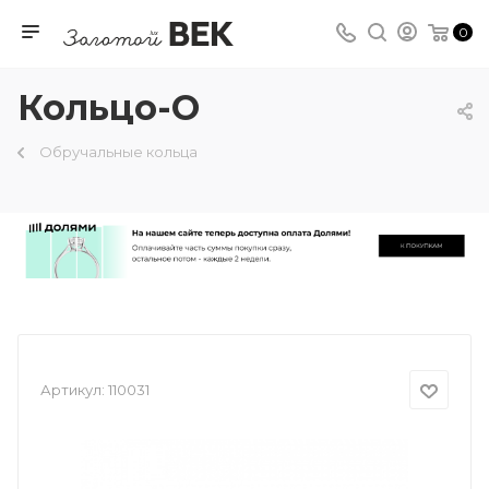
0
Кольцо-О
Обручальные кольца
Артикул:
110031