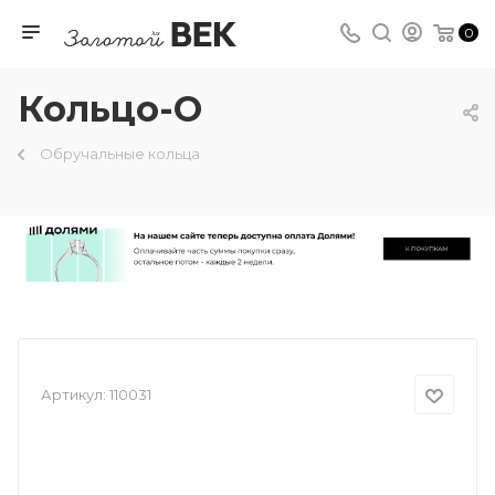
0
Кольцо-О
Обручальные кольца
Артикул:
110031