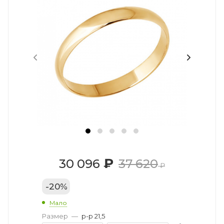
₽
30 096
37 620
₽
-
20
%
Мало
Размер
—
р-р 21,5