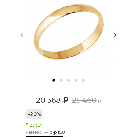
₽
20 368
25 460
₽
-
20
%
Мало
Размер
—
р-р 15,0