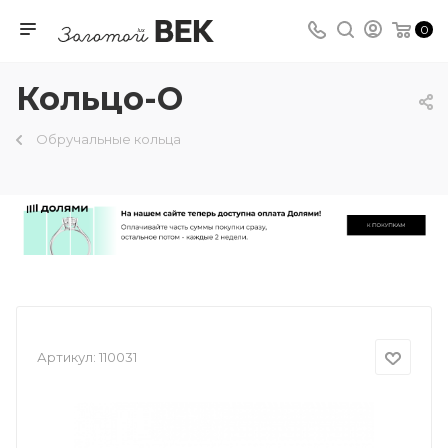
0
Кольцо-О
Обручальные кольца
Артикул:
110031