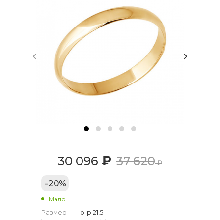
₽
30 096
37 620
₽
-
20
%
Мало
Размер
—
р-р 21,5