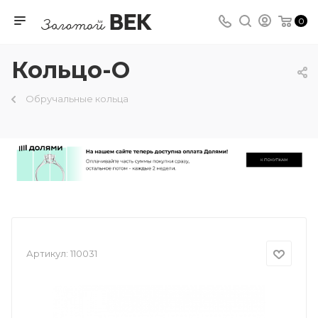
0
Кольцо-О
Обручальные кольца
Артикул:
110031