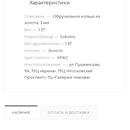
Характеристики
Описание
—
Обручальное кольцо из
золота, 3 мм
Вес
—
1.37
Марка (бренд)
—
Sokolov
Вес драгметалла
—
1.37
Металл
—
Золото
Цвет золота
—
КРАС
Местоположение
—
ул. Пушкинская,
11А, ТРЦ «Арена», ТРЦ «Московский
Проспект», ТЦ «Галерея Чижова»
НАЛИЧИЕ
ОПЛАТА И ДОСТАВКА