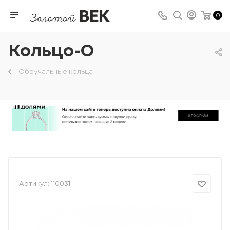
0
Кольцо-О
Обручальные кольца
Артикул:
110031