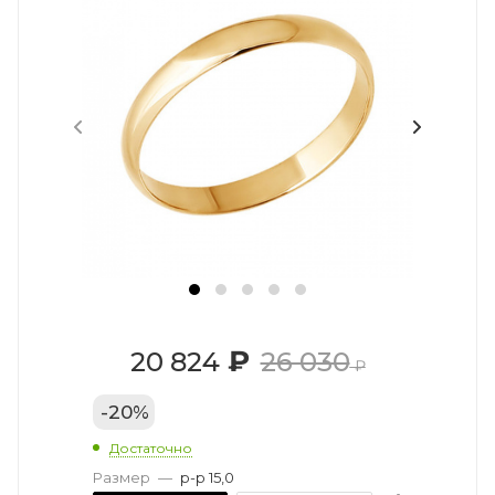
₽
20 824
26 030
₽
-
20
%
Достаточно
Размер
—
р-р 15,0