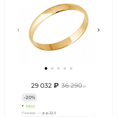
₽
29 032
36 290
₽
-
20
%
Мало
Размер
—
р-р 22,0