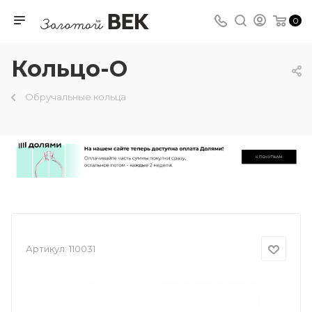
0
Кольцо-О
Обручальные кольца
Артикул:
110031