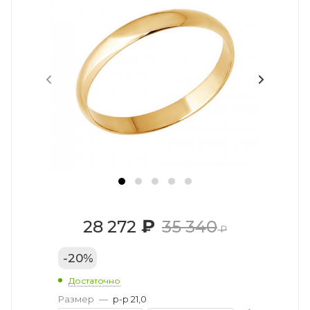
₽
28 272
35 340
₽
-
20
%
Достаточно
Размер
—
р-р 21,0