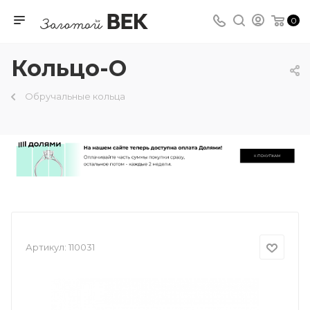
0
Кольцо-О
Обручальные кольца
Артикул:
110031