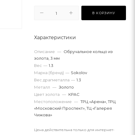
В КОРЗИНУ
Характеристики
Описание
—
Обручальное кольцо из
золота, 3 мм
Вес
—
1.3
Марка (бренд)
—
Sokolov
Вес драгметалла
—
1.3
Металл
—
Золото
Цвет золота
—
КРАС
Местоположение
—
ТРЦ «Арена», ТРЦ
«Московский Проспект», ТЦ «Галерея
Чижова»
Цена действительна только для интернет-