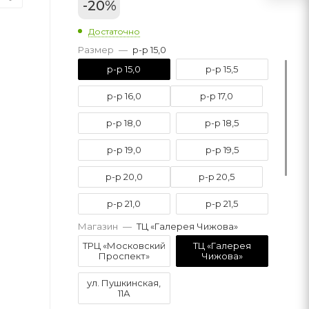
-
20
%
Достаточно
Размер
—
р-р 15,0
р-р 15,0
р-р 15,5
р-р 16,0
р-р 17,0
р-р 18,0
р-р 18,5
р-р 19,0
р-р 19,5
р-р 20,0
р-р 20,5
р-р 21,0
р-р 21,5
Магазин
—
ТЦ «Галерея Чижова»
р-р 22,0
р-р 22,5
ТРЦ «Московский
ТЦ «Галерея
Проспект»
Чижова»
р-р 23,0
р-р 23,5
ул. Пушкинская,
11А