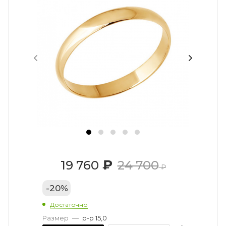
₽
19 760
24 700
₽
-
20
%
Достаточно
Размер
—
р-р 15,0