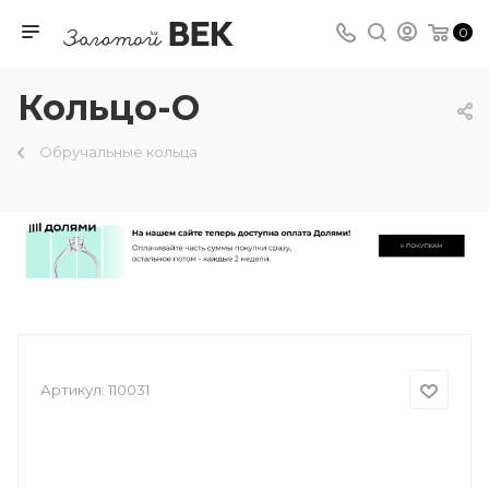
0
Кольцо-О
Обручальные кольца
Артикул:
110031