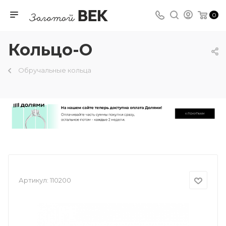
0
Кольцо-О
Обручальные кольца
Артикул:
110200