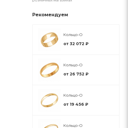
розничных магазинах
Рекомендуем
Кольцо-О
от
32 072 ₽
Кольцо-О
от
26 752 ₽
Кольцо-О
от
19 456 ₽
Кольцо-О