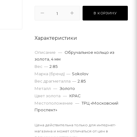
В КОРЗИНУ
Характеристики
Описание
—
Обручальное кольцо из
золота, 4 мм
Вес
—
2.85
Марка (бренд)
—
Sokolov
Вес драгметалла
—
2.85
Металл
—
Золото
Цвет золота
—
КРАС
Местоположение
—
ТРЦ «Московский
Проспект»
Цена действительна только для интернет-
магазина и может отличаться от цен в