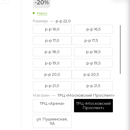
-
20
%
Мало
Размер
—
р-р 22,0
р-р 16,0
р-р 16,5
р-р 17,0
р-р 17,5
р-р 18,0
р-р 18,5
р-р 19,0
р-р 19,5
р-р 20,0
р-р 20,5
р-р 21,0
р-р 21,5
Магазин
—
ТРЦ «Московский Проспект»
р-р 22,0
р-р 22,5
ТРЦ «Арена»
ТРЦ «Московский
Проспект»
р-р 23,0
ул. Пушкинская,
11А