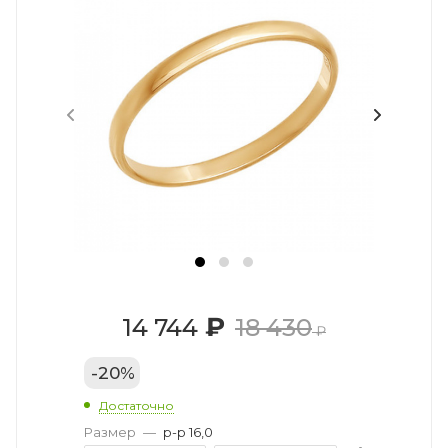
₽
14 744
18 430
₽
-
20
%
Достаточно
Размер
—
р-р 16,0