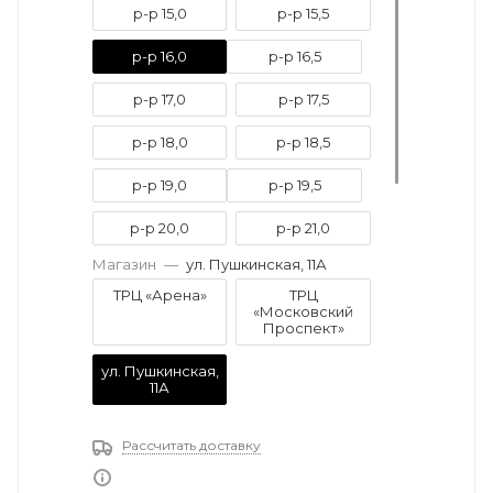
р-р 15,0
р-р 15,5
р-р 16,0
р-р 16,5
р-р 17,0
р-р 17,5
р-р 18,0
р-р 18,5
р-р 19,0
р-р 19,5
р-р 20,0
р-р 21,0
Магазин
—
ул. Пушкинская, 11А
р-р 21,5
р-р 22,0
ТРЦ «Арена»
ТРЦ
«Московский
р-р 22,5
р-р 23,0
Проспект»
ул. Пушкинская,
11А
Рассчитать доставку