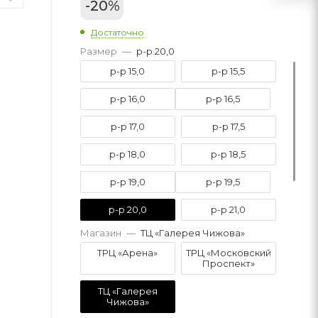
-
20
%
Достаточно
Размер
—
р-р 20,0
р-р 15,0
р-р 15,5
р-р 16,0
р-р 16,5
р-р 17,0
р-р 17,5
р-р 18,0
р-р 18,5
р-р 19,0
р-р 19,5
р-р 20,0
р-р 21,0
Магазин
—
ТЦ «Галерея Чижова»
р-р 21,5
р-р 22,0
ТРЦ «Арена»
ТРЦ «Московский
Проспект»
р-р 22,5
р-р 23,0
ТЦ «Галерея
Чижова»