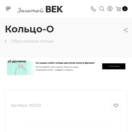
0
Кольцо-О
Обручальные кольца
Артикул:
110032