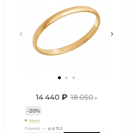
₽
14 440
18 050
₽
-
20
%
Мало
Размер
—
р-р 15,5