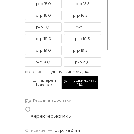
р-р 15,0
р-р 15,5
р-р 16,0
р-р 16,5
р-р 17,0
р-р 17,5
р-р 18,0
р-р 18,5
р-р 19,0
р-р 19,5
р-р 20,0
р-р 21,0
Магазин
—
ул. Пушкинская, 11А
р-р 21,5
р-р 22,0
ТЦ «Галерея
ул. Пушкинская,
Чижова»
11А
р-р 22,5
р-р 23,0
Рассчитать доставку
Характеристики
Описание
—
ширина 2 мм