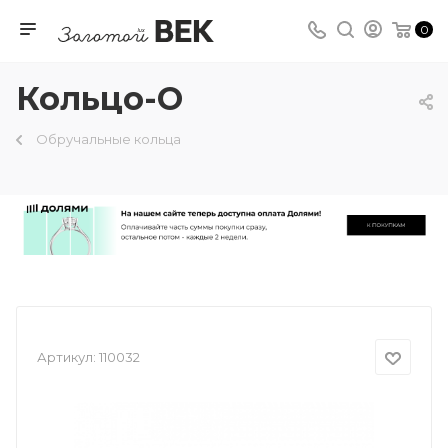
0
Кольцо-О
Обручальные кольца
Артикул:
110032