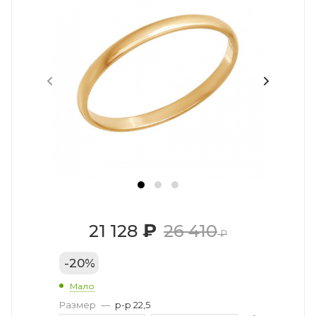
₽
21 128
26 410
₽
-
20
%
Мало
Размер
—
р-р 22,5