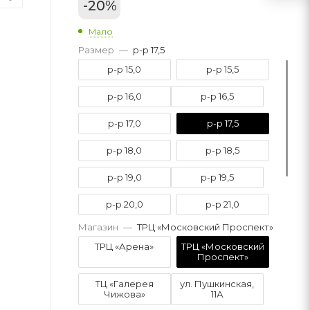
-
20
%
Мало
Размер
—
р-р 17,5
р-р 15,0
р-р 15,5
р-р 16,0
р-р 16,5
р-р 17,0
р-р 17,5
р-р 18,0
р-р 18,5
р-р 19,0
р-р 19,5
р-р 20,0
р-р 21,0
Магазин
—
ТРЦ «Московский Проспект»
р-р 21,5
р-р 22,0
ТРЦ «Арена»
ТРЦ «Московский
Проспект»
р-р 22,5
р-р 23,0
ТЦ «Галерея
ул. Пушкинская,
Чижова»
11А