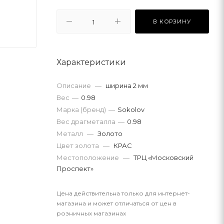
В КОРЗИНУ
Характеристики
Описание
—
ширина 2 мм
Вес
—
0.98
Марка (бренд)
—
Sokolov
Вес драгметалла
—
0.98
Металл
—
Золото
Цвет золота
—
КРАС
Местоположение
—
ТРЦ «Московский
Проспект»
Цена действительна только для интернет-
магазина и может отличаться от цен в
розничных магазинах