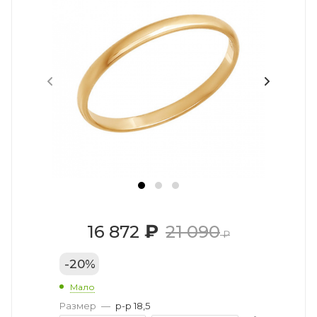
₽
16 872
21 090
₽
-
20
%
Мало
Размер
—
р-р 18,5