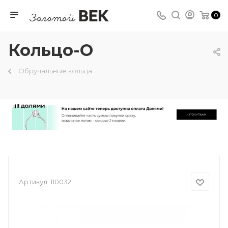
0
Кольцо-О
Обручальные кольца
Артикул:
110032