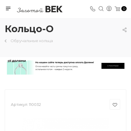
0
Кольцо-О
Обручальные кольца
Артикул:
110032