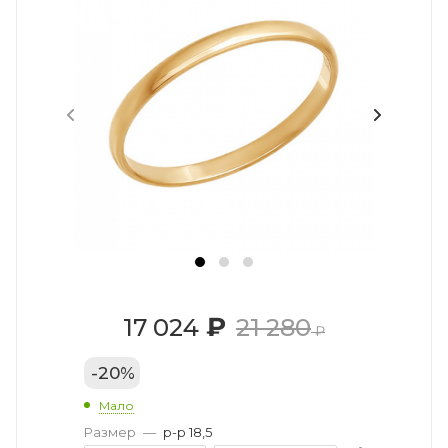
₽
17 024
21 280
₽
-
20
%
Мало
Размер
—
р-р 18,5