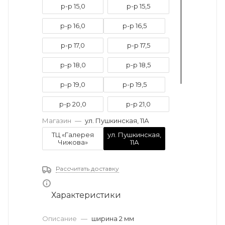
р-р 15,0
р-р 15,5
р-р 16,0
р-р 16,5
р-р 17,0
р-р 17,5
р-р 18,0
р-р 18,5
р-р 19,0
р-р 19,5
р-р 20,0
р-р 21,0
Магазин
—
ул. Пушкинская, 11А
р-р 21,5
р-р 22,0
ТЦ «Галерея
ул. Пушкинская,
Чижова»
11А
р-р 22,5
р-р 23,0
Рассчитать доставку
Характеристики
Описание
—
ширина 2 мм