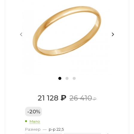
₽
21 128
26 410
₽
-
20
%
Мало
Размер
—
р-р 22,5