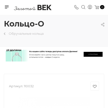
0
Кольцо-О
Обручальные кольца
Артикул:
110032