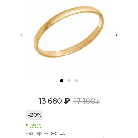
₽
13 680
17 100
₽
-
20
%
Мало
Размер
—
р-р 16,0