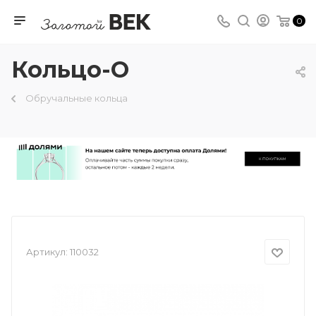
0
Кольцо-О
Обручальные кольца
Артикул:
110032