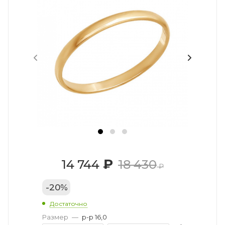
₽
14 744
18 430
₽
-
20
%
Достаточно
Размер
—
р-р 16,0