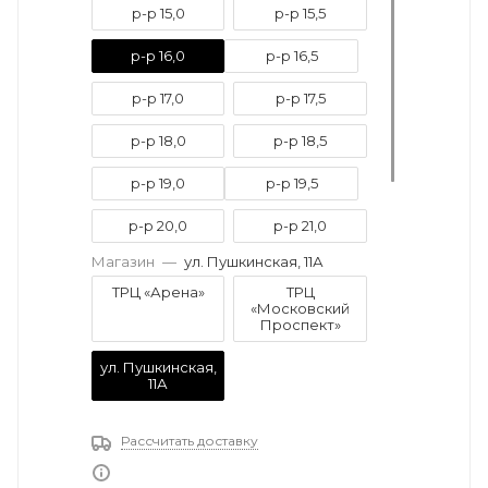
р-р 15,0
р-р 15,5
р-р 16,0
р-р 16,5
р-р 17,0
р-р 17,5
р-р 18,0
р-р 18,5
р-р 19,0
р-р 19,5
р-р 20,0
р-р 21,0
Магазин
—
ул. Пушкинская, 11А
р-р 21,5
р-р 22,0
ТРЦ «Арена»
ТРЦ
«Московский
р-р 22,5
р-р 23,0
Проспект»
ул. Пушкинская,
11А
Рассчитать доставку