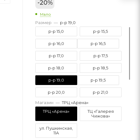
-
20
%
Мало
Размер
—
р-р 19,0
р-р 15,0
р-р 15,5
р-р 16,0
р-р 16,5
р-р 17,0
р-р 17,5
р-р 18,0
р-р 18,5
р-р 19,0
р-р 19,5
р-р 20,0
р-р 21,0
Магазин
—
ТРЦ «Арена»
р-р 21,5
р-р 22,0
ТРЦ «Арена»
ТЦ «Галерея
Чижова»
р-р 22,5
р-р 23,0
ул. Пушкинская,
11А