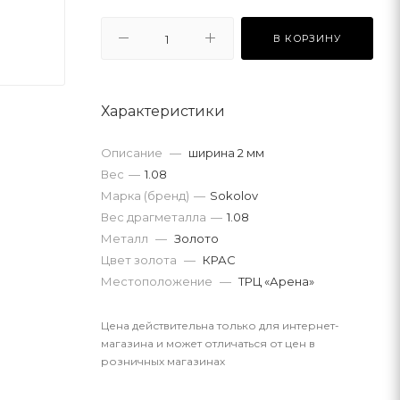
В КОРЗИНУ
Характеристики
Описание
—
ширина 2 мм
Вес
—
1.08
Марка (бренд)
—
Sokolov
Вес драгметалла
—
1.08
Металл
—
Золото
Цвет золота
—
КРАС
Местоположение
—
ТРЦ «Арена»
Цена действительна только для интернет-
магазина и может отличаться от цен в
розничных магазинах