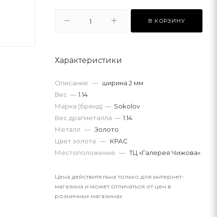
В КОРЗИНУ
Характеристики
Описание
—
ширина 2 мм
Вес
—
1.14
Марка (бренд)
—
Sokolov
Вес драгметалла
—
1.14
Металл
—
Золото
Цвет золота
—
КРАС
Местоположение
—
ТЦ «Галерея Чижова»
Цена действительна только для интернет-
магазина и может отличаться от цен в
розничных магазинах