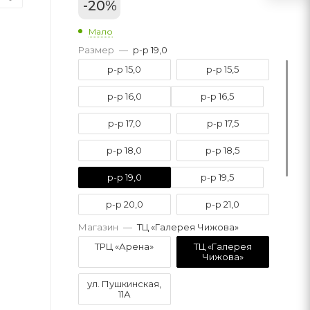
-
20
%
Мало
Размер
—
р-р 19,0
р-р 15,0
р-р 15,5
р-р 16,0
р-р 16,5
р-р 17,0
р-р 17,5
р-р 18,0
р-р 18,5
р-р 19,0
р-р 19,5
р-р 20,0
р-р 21,0
Магазин
—
ТЦ «Галерея Чижова»
р-р 21,5
р-р 22,0
ТРЦ «Арена»
ТЦ «Галерея
Чижова»
р-р 22,5
р-р 23,0
ул. Пушкинская,
11А