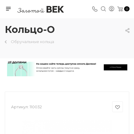
0
Кольцо-О
Обручальные кольца
Артикул:
110032