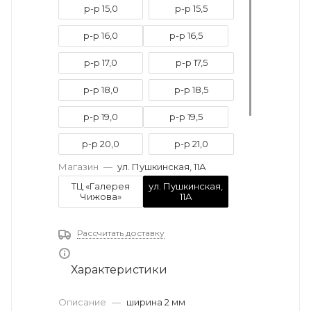
р-р 15,0
р-р 15,5
р-р 16,0
р-р 16,5
р-р 17,0
р-р 17,5
р-р 18,0
р-р 18,5
р-р 19,0
р-р 19,5
р-р 20,0
р-р 21,0
Магазин
—
ул. Пушкинская, 11А
р-р 21,5
р-р 22,0
ТЦ «Галерея
ул. Пушкинская,
Чижова»
11А
р-р 22,5
р-р 23,0
Рассчитать доставку
Характеристики
Описание
—
ширина 2 мм