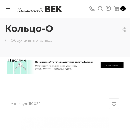
0
Кольцо-О
Обручальные кольца
Артикул:
110032