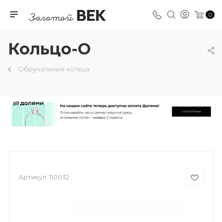
0
Кольцо-О
Обручальные кольца
Артикул:
110032