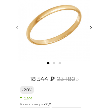
₽
18 544
23 180
₽
-
20
%
Мало
Размер
—
р-р 21,0